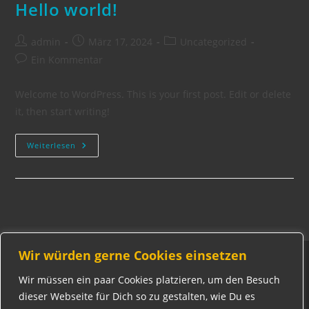
Hello world!
Beitrags-
Beitrag
Beitrags-
admin
März 17, 2024
Uncategorized
Autor:
veröffentlicht:
Kategorie:
Beitrags-
Ein Kommentar
Kommentare:
Welcome to WordPress. This is your first post. Edit or delete
it, then start writing!
Hello
Weiterlesen
World!
Wir würden gerne Cookies einsetzen
Wir müssen ein paar Cookies platzieren, um den Besuch
dieser Webseite für Dich so zu gestalten, wie Du es